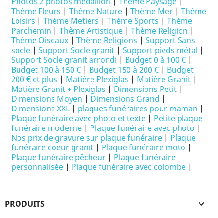
Photos 2 photos médaillon
|
Thème Paysage
|
Thème Fleurs
|
Thème Nature
|
Thème Mer
|
Thème
Loisirs
|
Thème Métiers
|
Thème Sports
|
Thème
Parchemin
|
Thème Artistique
|
Thème Religion
|
Thème Oiseaux
|
Thème Religions
|
Support Sans
socle
|
Support Socle granit
|
Support pieds métal
|
Support Socle granit arrondi
|
Budget 0 à 100 €
|
Budget 100 à 150 €
|
Budget 150 à 200 €
|
Budget
200 € et plus
|
Matière Plexiglas
|
Matière Granit
|
Matière Granit + Plexiglas
|
Dimensions Petit
|
Dimensions Moyen
|
Dimensions Grand
|
Dimensions XXL
|
plaques funéraires pour maman
|
Plaque funéraire avec photo et texte
|
Petite plaque
funéraire moderne
|
Plaque funéraire avec photo
|
Nos prix de gravure sur plaque funéraire
|
Plaque
funéraire coeur granit
|
Plaque funéraire moto
|
Plaque funéraire pêcheur
|
Plaque funéraire
personnalisée
|
Plaque funéraire avec colombe
|
PRODUITS
