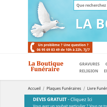
LA 
Un problème ? Une question ?
06 95 69 83 49 de 10h à 22h, 7j/7
GRAVURES
RELIGION
E
Accueil
Plaques Funéraires
Livre Funér
DEVIS GRATUIT
- Cliquez Ici
Vous avez un souhait particulier ? Vous ne t