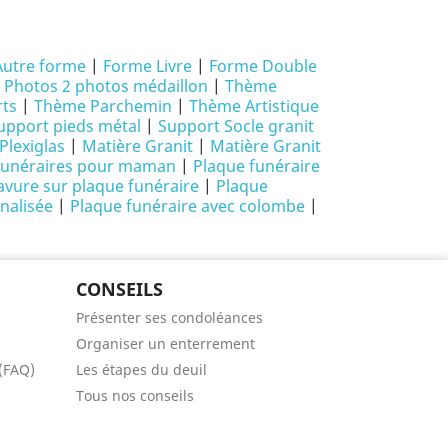
Autre forme
|
Forme Livre
|
Forme Double
|
Photos 2 photos médaillon
|
Thème
ts
|
Thème Parchemin
|
Thème Artistique
upport pieds métal
|
Support Socle granit
Plexiglas
|
Matière Granit
|
Matière Granit
funéraires pour maman
|
Plaque funéraire
avure sur plaque funéraire
|
Plaque
nalisée
|
Plaque funéraire avec colombe
|
CONSEILS
Présenter ses condoléances
Organiser un enterrement
 (FAQ)
Les étapes du deuil
Tous nos conseils