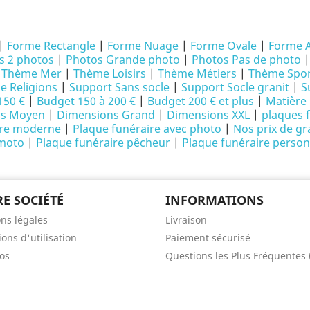
|
Forme Rectangle
|
Forme Nuage
|
Forme Ovale
|
Forme 
s 2 photos
|
Photos Grande photo
|
Photos Pas de photo
|
Thème Mer
|
Thème Loisirs
|
Thème Métiers
|
Thème Spor
 Religions
|
Support Sans socle
|
Support Socle granit
|
S
150 €
|
Budget 150 à 200 €
|
Budget 200 € et plus
|
Matière 
ns Moyen
|
Dimensions Grand
|
Dimensions XXL
|
plaques 
ire moderne
|
Plaque funéraire avec photo
|
Nos prix de gr
 moto
|
Plaque funéraire pêcheur
|
Plaque funéraire person
E SOCIÉTÉ
INFORMATIONS
ns légales
Livraison
ons d'utilisation
Paiement sécurisé
os
Questions les Plus Fréquentes