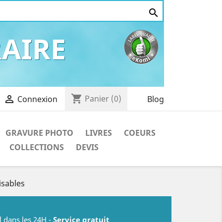

AIRE
shopping_cart

Panier
(0)
Blog
Connexion
GRAVURE PHOTO
LIVRES
COEURS
COLLECTIONS
DEVIS
isables
l dans les 24H -
Service gratuit