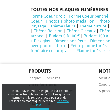
TOUTES NOS PLAQUES FUNÉRAIRES
Forme Coeur droit
|
Forme Coeur penché
Coeur
|
Photos 1 photo médaillon
|
Photo
Paysage
|
Thème Fleurs
|
Thème Nature
|
Thème Religion
|
Thème Oiseaux
|
Thème
arrondi
|
Budget 0 à 100 €
|
Budget 100 à 
+ Plexiglas
|
Dimensions Petit
|
Dimensio
avec photo et texte
|
Petite plaque funéra
funéraire coeur granit
|
Plaque funéraire
PRODUITS
NOTR
Plaques Funéraires
Mentio
Livres Funéraires
Conditi
Portraits Funéraires Gravés
A prop
En poursuivant votre navigation sur ce site,
vous acceptez l'utilisation de Cookies qui vous
Médaillons Funéraires
permettent de retrouver votre panier et de
réaliser des statistiques de visites.
En savoir
Prix discount
plus.