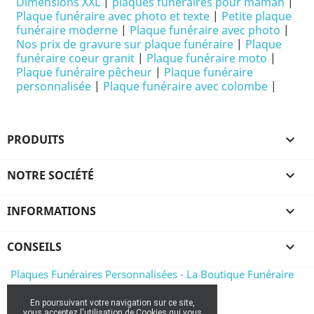
Dimensions XXL
|
plaques funéraires pour maman
|
Plaque funéraire avec photo et texte
|
Petite plaque
funéraire moderne
|
Plaque funéraire avec photo
|
Nos prix de gravure sur plaque funéraire
|
Plaque
funéraire coeur granit
|
Plaque funéraire moto
|
Plaque funéraire pêcheur
|
Plaque funéraire
personnalisée
|
Plaque funéraire avec colombe
|
PRODUITS

NOTRE SOCIÉTÉ

INFORMATIONS

CONSEILS

Plaques Funéraires Personnalisées - La Boutique Funéraire
En poursuivant votre navigation sur ce site,
vous acceptez l'utilisation de Cookies qui vous