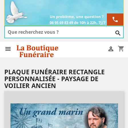
Un problème, une question ?
phone
06 95 69 83 49 de 10h à 22h, 7j/7

shopping_cart


PLAQUE FUNÉRAIRE RECTANGLE
PERSONNALISÉE - PAYSAGE DE
VOILIER ANCIEN