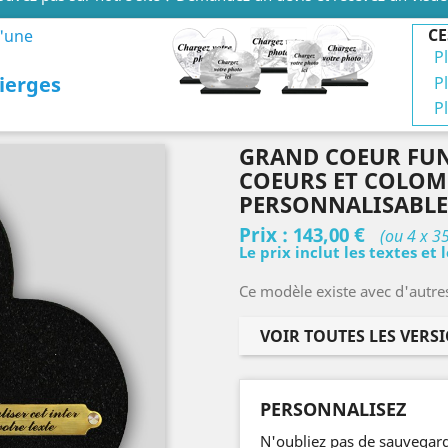
CE
d'une
P
ierges
P
P
GRAND COEUR FUN
COEURS ET COLOMB
PERSONNALISABLE
Prix :
143,00 €
(ou 4 x 3
Le prix inclut les textes et 
Ce modèle existe avec d'autre
VOIR TOUTES LES VERS
PERSONNALISEZ
N'oubliez pas de sauvegard