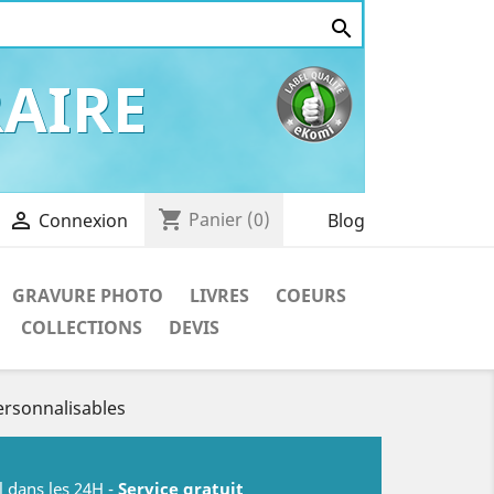

AIRE
shopping_cart

Panier
(0)
Blog
Connexion
GRAVURE PHOTO
LIVRES
COEURS
COLLECTIONS
DEVIS
ersonnalisables
l dans les 24H -
Service gratuit