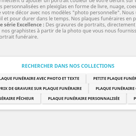
rmettent d'ajouter un portrait couleur de votre défunt sur 
personnalisées en plexiglas en forme de livre, nuage, coe
 votre décor avec nos modèles "photo personnelle". Nous ut
il et pour durer dans le temps. Nos plaques funéraires en pl
e série Excellence :
Des gravures de portraits, directement 
 nos graphistes à partir de la photo que vous nous fournis
ortrait funéraire.
RECHERCHER DANS NOS COLLECTIONS
LAQUE FUNÉRAIRE AVEC PHOTO ET TEXTE
PETITE PLAQUE FUN
PRIX DE GRAVURE SUR PLAQUE FUNÉRAIRE
PLAQUE FUNÉRAIRE
NÉRAIRE PÊCHEUR
PLAQUE FUNÉRAIRE PERSONNALISÉE
P