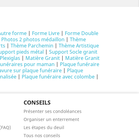
Autre forme
|
Forme Livre
|
Forme Double
|
Photos 2 photos médaillon
|
Thème
ts
|
Thème Parchemin
|
Thème Artistique
upport pieds métal
|
Support Socle granit
Plexiglas
|
Matière Granit
|
Matière Granit
funéraires pour maman
|
Plaque funéraire
avure sur plaque funéraire
|
Plaque
nalisée
|
Plaque funéraire avec colombe
|
CONSEILS
Présenter ses condoléances
Organiser un enterrement
 (FAQ)
Les étapes du deuil
Tous nos conseils