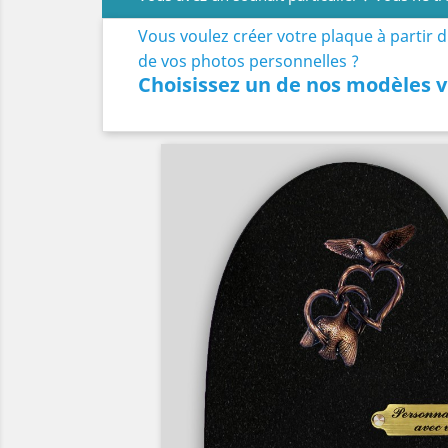
Vous voulez créer votre plaque à partir 
de vos photos personnelles ?
Choisissez un de nos modèles v