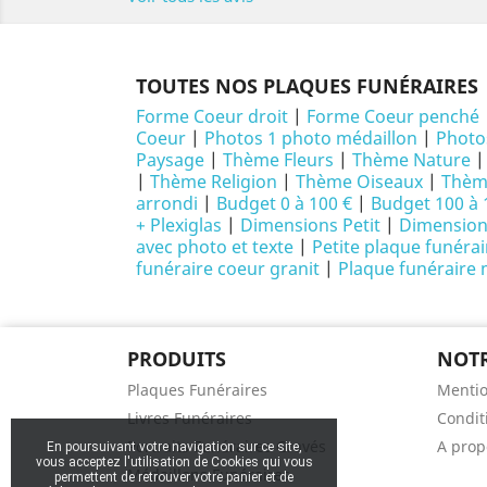
TOUTES NOS PLAQUES FUNÉRAIRES
Forme Coeur droit
|
Forme Coeur penché
Coeur
|
Photos 1 photo médaillon
|
Photo
Paysage
|
Thème Fleurs
|
Thème Nature
|
Thème Religion
|
Thème Oiseaux
|
Thème
arrondi
|
Budget 0 à 100 €
|
Budget 100 à 
+ Plexiglas
|
Dimensions Petit
|
Dimensio
avec photo et texte
|
Petite plaque funéra
funéraire coeur granit
|
Plaque funéraire
PRODUITS
NOTR
Plaques Funéraires
Mentio
Livres Funéraires
Conditi
Portraits Funéraires Gravés
A prop
En poursuivant votre navigation sur ce site,
vous acceptez l'utilisation de Cookies qui vous
Médaillons Funéraires
permettent de retrouver votre panier et de