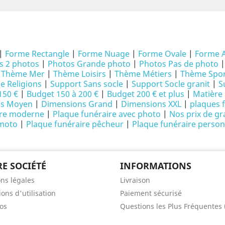
|
Forme Rectangle
|
Forme Nuage
|
Forme Ovale
|
Forme 
s 2 photos
|
Photos Grande photo
|
Photos Pas de photo
|
Thème Mer
|
Thème Loisirs
|
Thème Métiers
|
Thème Spor
 Religions
|
Support Sans socle
|
Support Socle granit
|
S
150 €
|
Budget 150 à 200 €
|
Budget 200 € et plus
|
Matière 
ns Moyen
|
Dimensions Grand
|
Dimensions XXL
|
plaques 
ire moderne
|
Plaque funéraire avec photo
|
Nos prix de gr
 moto
|
Plaque funéraire pêcheur
|
Plaque funéraire person
E SOCIÉTÉ
INFORMATIONS
ns légales
Livraison
ons d'utilisation
Paiement sécurisé
os
Questions les Plus Fréquentes