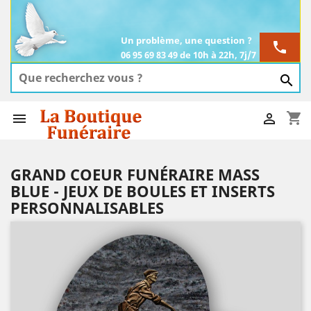
Un problème, une question ?
phone
06 95 69 83 49 de 10h à 22h, 7j/7

shopping_cart


GRAND COEUR FUNÉRAIRE MASS
BLUE - JEUX DE BOULES ET INSERTS
PERSONNALISABLES