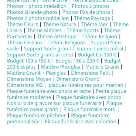
Autre forme
|
Forme Livre
|
Forme Double Coeur
|
Photos 1 photo médaillon
|
Photos 2 photos
|
Photos Grande photo
|
Photos Pas de photo
|
Photos 2 photos médaillon
|
Thème Paysage
|
Thème Fleurs
|
Thème Nature
|
Thème Mer
|
Thème
Loisirs
|
Thème Métiers
|
Thème Sports
|
Thème
Parchemin
|
Thème Artistique
|
Thème Religion
|
Thème Oiseaux
|
Thème Religions
|
Support Sans
socle
|
Support Socle granit
|
Support pieds métal
|
Support Socle granit arrondi
|
Budget 0 à 100 €
|
Budget 100 à 150 €
|
Budget 150 à 200 €
|
Budget
200 € et plus
|
Matière Plexiglas
|
Matière Granit
|
Matière Granit + Plexiglas
|
Dimensions Petit
|
Dimensions Moyen
|
Dimensions Grand
|
Dimensions XXL
|
plaques funéraires pour maman
|
Plaque funéraire avec photo et texte
|
Petite plaque
funéraire moderne
|
Plaque funéraire avec photo
|
Nos prix de gravure sur plaque funéraire
|
Plaque
funéraire coeur granit
|
Plaque funéraire moto
|
Plaque funéraire pêcheur
|
Plaque funéraire
personnalisée
|
Plaque funéraire avec colombe
|