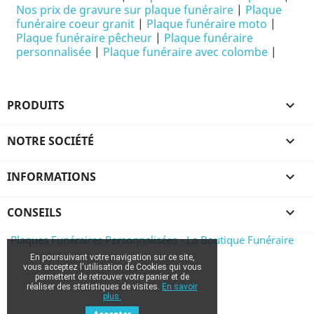
Nos prix de gravure sur plaque funéraire
|
Plaque
funéraire coeur granit
|
Plaque funéraire moto
|
Plaque funéraire pêcheur
|
Plaque funéraire
personnalisée
|
Plaque funéraire avec colombe
|
PRODUITS

NOTRE SOCIÉTÉ

INFORMATIONS

CONSEILS

Plaques Funéraires Personnalisées - La Boutique Funéraire
En poursuivant votre navigation sur ce site,
vous acceptez l'utilisation de Cookies qui vous
permettent de retrouver votre panier et de
réaliser des statistiques de visites.
En savoir
plus.