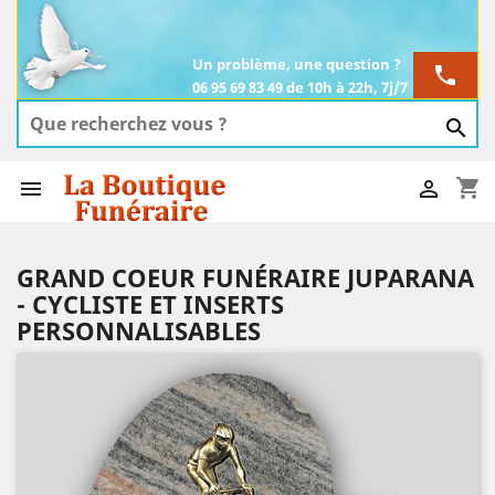
Un problème, une question ?
phone
06 95 69 83 49 de 10h à 22h, 7j/7

shopping_cart


GRAND COEUR FUNÉRAIRE JUPARANA
- CYCLISTE ET INSERTS
PERSONNALISABLES