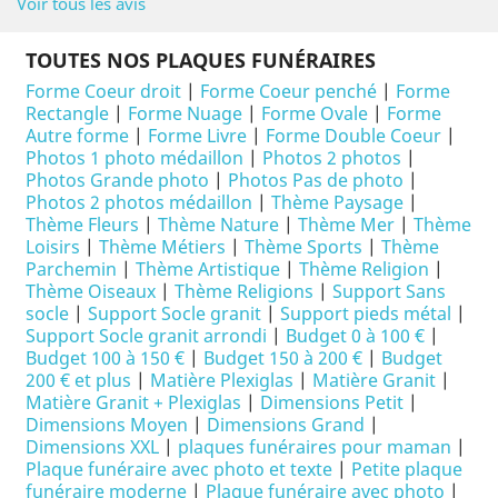
Voir tous les avis
TOUTES NOS PLAQUES FUNÉRAIRES
Forme Coeur droit
|
Forme Coeur penché
|
Forme
Rectangle
|
Forme Nuage
|
Forme Ovale
|
Forme
Autre forme
|
Forme Livre
|
Forme Double Coeur
|
Photos 1 photo médaillon
|
Photos 2 photos
|
Photos Grande photo
|
Photos Pas de photo
|
Photos 2 photos médaillon
|
Thème Paysage
|
Thème Fleurs
|
Thème Nature
|
Thème Mer
|
Thème
Loisirs
|
Thème Métiers
|
Thème Sports
|
Thème
Parchemin
|
Thème Artistique
|
Thème Religion
|
Thème Oiseaux
|
Thème Religions
|
Support Sans
socle
|
Support Socle granit
|
Support pieds métal
|
Support Socle granit arrondi
|
Budget 0 à 100 €
|
Budget 100 à 150 €
|
Budget 150 à 200 €
|
Budget
200 € et plus
|
Matière Plexiglas
|
Matière Granit
|
Matière Granit + Plexiglas
|
Dimensions Petit
|
Dimensions Moyen
|
Dimensions Grand
|
Dimensions XXL
|
plaques funéraires pour maman
|
Plaque funéraire avec photo et texte
|
Petite plaque
funéraire moderne
|
Plaque funéraire avec photo
|