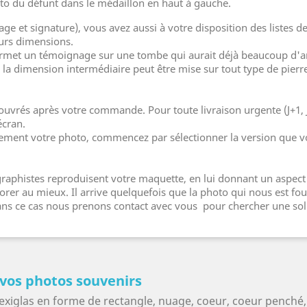
to du défunt dans le médaillon en haut à gauche.
age et signature), vous avez aussi à votre disposition des listes
urs dimensions.
rmet un témoignage sur une tombe qui aurait déjà beaucoup d'arti
la dimension intermédiaire peut être mise sur tout type de pierr
 ouvrés après votre commande. Pour toute livraison urgente (J+1, 
écran.
lement votre photo, commencez par sélectionner la version que v
aphistes reproduisent votre maquette, en lui donnant un aspect 
er au mieux. Il arrive quelquefois que la photo qui nous est four
 dans ce cas nous prenons contact avec vous pour chercher une sol
 vos photos souvenirs
exiglas en forme de rectangle, nuage, coeur, coeur penché