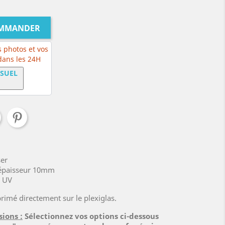
OMMANDER
 photos et vos
 dans les 24H
ISUEL
ser
, épaisseur 10mm
x UV
rimé directement sur le plexiglas.
sions :
Sélectionnez vos options ci-dessous