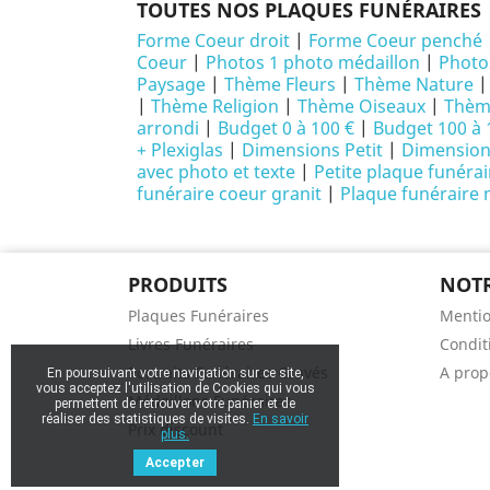
TOUTES NOS PLAQUES FUNÉRAIRES
Forme Coeur droit
|
Forme Coeur penché
Coeur
|
Photos 1 photo médaillon
|
Photo
Paysage
|
Thème Fleurs
|
Thème Nature
|
Thème Religion
|
Thème Oiseaux
|
Thème
arrondi
|
Budget 0 à 100 €
|
Budget 100 à 
+ Plexiglas
|
Dimensions Petit
|
Dimensio
avec photo et texte
|
Petite plaque funéra
funéraire coeur granit
|
Plaque funéraire
PRODUITS
NOTR
Plaques Funéraires
Mentio
Livres Funéraires
Conditi
Portraits Funéraires Gravés
A prop
En poursuivant votre navigation sur ce site,
vous acceptez l'utilisation de Cookies qui vous
Médaillons Funéraires
permettent de retrouver votre panier et de
réaliser des statistiques de visites.
En savoir
Prix discount
plus.
Accepter