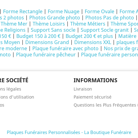
|
Forme Rectangle
|
Forme Nuage
|
Forme Ovale
|
Forme 
s 2 photos
|
Photos Grande photo
|
Photos Pas de photo
|
Thème Mer
|
Thème Loisirs
|
Thème Métiers
|
Thème Spor
 Religions
|
Support Sans socle
|
Support Socle granit
|
S
150 €
|
Budget 150 à 200 €
|
Budget 200 € et plus
|
Matière 
ns Moyen
|
Dimensions Grand
|
Dimensions XXL
|
plaques 
ire moderne
|
Plaque funéraire avec photo
|
Nos prix de gr
 moto
|
Plaque funéraire pêcheur
|
Plaque funéraire person
E SOCIÉTÉ
INFORMATIONS
ns légales
Livraison
ons d'utilisation
Paiement sécurisé
os
Questions les Plus Fréquentes
Plaques Funéraires Personnalisées - La Boutique Funéraire