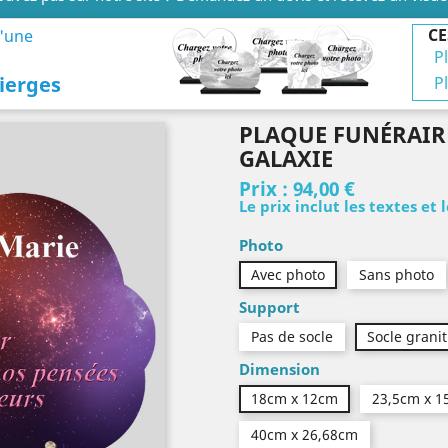
CE
d'une
P
ierges
P
PLAQUE FUNÉRAIR
GALAXIE
Prix :
94,00 €
Le prix inclut les textes et 
Photo
Avec photo
Sans photo
Support
Pas de socle
Socle granit
Dimension
18cm x 12cm
23,5cm x 1
40cm x 26,68cm