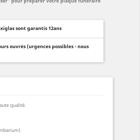
iser" pour préparer votre plaque funéraire
xiglas sont garantis 12ans
ours ouvrés (urgences possibles - nous
aute qualité.
lumbarium)