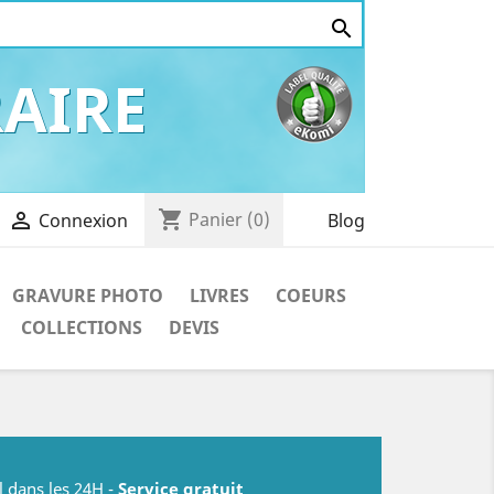

AIRE
shopping_cart

Panier
(0)
Blog
Connexion
GRAVURE PHOTO
LIVRES
COEURS
COLLECTIONS
DEVIS
l dans les 24H -
Service gratuit