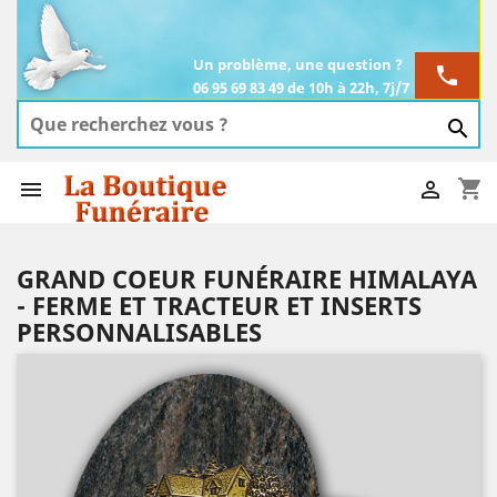
Un problème, une question ?
phone
06 95 69 83 49 de 10h à 22h, 7j/7

shopping_cart


GRAND COEUR FUNÉRAIRE HIMALAYA
- FERME ET TRACTEUR ET INSERTS
PERSONNALISABLES