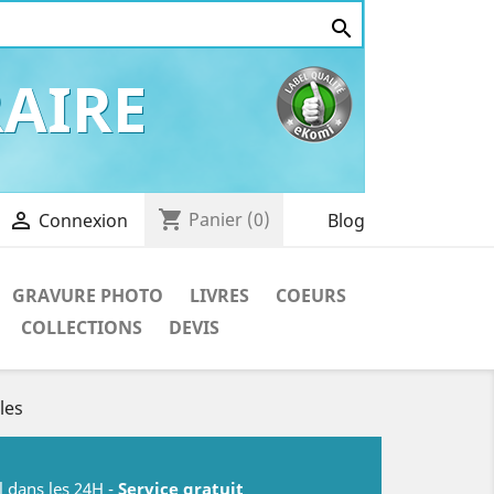

AIRE
shopping_cart

Panier
(0)
Blog
Connexion
GRAVURE PHOTO
LIVRES
COEURS
COLLECTIONS
DEVIS
les
l dans les 24H -
Service gratuit