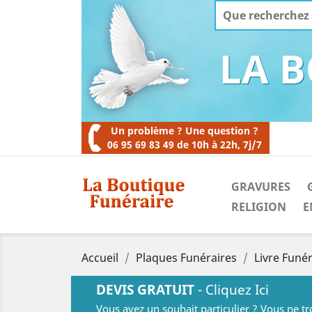
LA 
Un problème ? Une question ?
06 95 69 83 49 de 10h à 22h, 7j/7
GRAVURES
RELIGION
E
Accueil
Plaques Funéraires
Livre Funé
DEVIS GRATUIT
- Cliquez Ici
Vous avez un souhait particulier ? Vous ne t