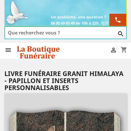
Un problème, une question ?
phone
06 95 69 83 49 de 10h à 22h, 7j/7

shopping_cart


LIVRE FUNÉRAIRE GRANIT HIMALAYA
- PAPILLON ET INSERTS
PERSONNALISABLES