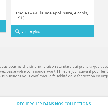
L’adieu – Guillaume Apollinaire, Alcools,
1913
search
En lire plus
ous pourrez choisir une livraison standard qui prendra quelques
 avez passé votre commande avant 11h et le jour suivant pour le
us puissions vous confirmer la faisablité de la fabrication en ur
RECHERCHER DANS NOS COLLECTIONS