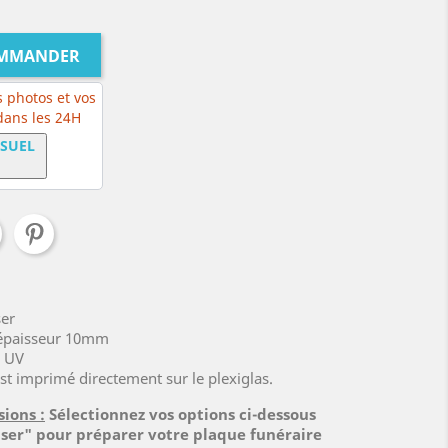
OMMANDER
 photos et vos
 dans les 24H
ISUEL
ser
, épaisseur 10mm
x UV
est imprimé directement sur le plexiglas.
sions :
Sélectionnez vos options ci-dessous
iser" pour préparer votre plaque funéraire