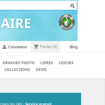

AIRE
shopping_cart

Panier
(0)
Blog
Connexion
GRAVURE PHOTO
LIVRES
COEURS
COLLECTIONS
DEVIS
l dans les 24H -
Service gratuit