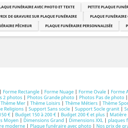
LAQUE FUNÉRAIRE AVEC PHOTO ET TEXTE
PETITE PLAQUE FUN
PRIX DE GRAVURE SUR PLAQUE FUNÉRAIRE
PLAQUE FUNÉRAIRE
NÉRAIRE PÊCHEUR
PLAQUE FUNÉRAIRE PERSONNALISÉE
P
|
Forme Rectangle
|
Forme Nuage
|
Forme Ovale
|
Forme 
s 2 photos
|
Photos Grande photo
|
Photos Pas de photo
|
Thème Mer
|
Thème Loisirs
|
Thème Métiers
|
Thème Spor
 Religions
|
Support Sans socle
|
Support Socle granit
|
S
150 €
|
Budget 150 à 200 €
|
Budget 200 € et plus
|
Matière 
ns Moyen
|
Dimensions Grand
|
Dimensions XXL
|
plaques 
ire moderne
|
Plaque funéraire avec photo
|
Nos prix de gr