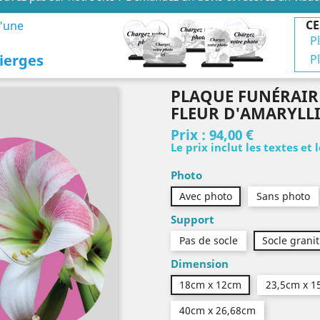
CE
d'une
P
ierges
P
PLAQUE FUNÉRAIR
FLEUR D'AMARYLLI
Prix :
94,00 €
Le prix inclut les textes et 
Photo
Avec photo
Sans photo
Support
Pas de socle
Socle granit
Dimension
18cm x 12cm
23,5cm x 1
40cm x 26,68cm