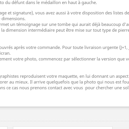
to du défunt dans le médaillon en haut à gauche.
age et signature), vous avez aussi à votre disposition des listes
e dimensions.
rmet un témoignage sur une tombe qui aurait déjà beaucoup d'arti
la dimension intermédiaire peut être mise sur tout type de pierr
 ouvrés après votre commande. Pour toute livraison urgente (J+1, 
écran.
lement votre photo, commencez par sélectionner la version que v
aphistes reproduisent votre maquette, en lui donnant un aspect 
er au mieux. Il arrive quelquefois que la photo qui nous est four
 dans ce cas nous prenons contact avec vous pour chercher une sol