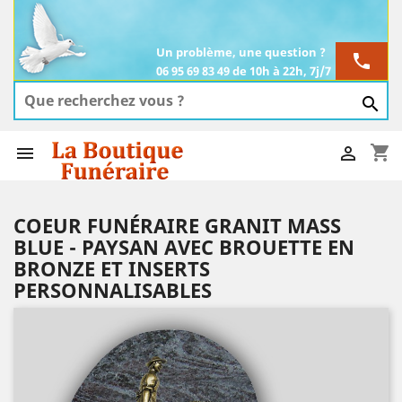
Un problème, une question ?
phone
06 95 69 83 49 de 10h à 22h, 7j/7

shopping_cart


COEUR FUNÉRAIRE GRANIT MASS
BLUE - PAYSAN AVEC BROUETTE EN
BRONZE ET INSERTS
PERSONNALISABLES