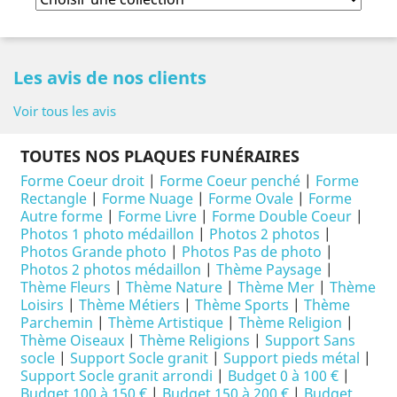
Les avis de nos clients
Voir tous les avis
TOUTES NOS PLAQUES FUNÉRAIRES
Forme Coeur droit
|
Forme Coeur penché
|
Forme
Rectangle
|
Forme Nuage
|
Forme Ovale
|
Forme
Autre forme
|
Forme Livre
|
Forme Double Coeur
|
Photos 1 photo médaillon
|
Photos 2 photos
|
Photos Grande photo
|
Photos Pas de photo
|
Photos 2 photos médaillon
|
Thème Paysage
|
Thème Fleurs
|
Thème Nature
|
Thème Mer
|
Thème
Loisirs
|
Thème Métiers
|
Thème Sports
|
Thème
Parchemin
|
Thème Artistique
|
Thème Religion
|
Thème Oiseaux
|
Thème Religions
|
Support Sans
socle
|
Support Socle granit
|
Support pieds métal
|
Support Socle granit arrondi
|
Budget 0 à 100 €
|
Budget 100 à 150 €
|
Budget 150 à 200 €
|
Budget