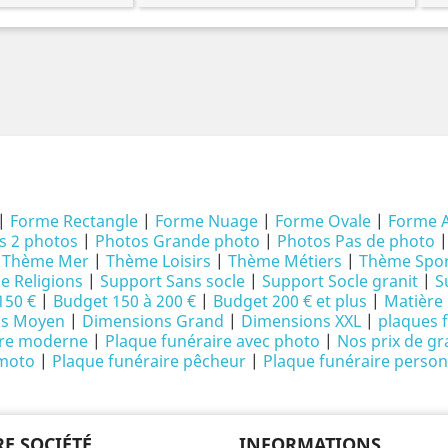
|
Forme Rectangle
|
Forme Nuage
|
Forme Ovale
|
Forme 
s 2 photos
|
Photos Grande photo
|
Photos Pas de photo
|
Thème Mer
|
Thème Loisirs
|
Thème Métiers
|
Thème Spor
 Religions
|
Support Sans socle
|
Support Socle granit
|
S
150 €
|
Budget 150 à 200 €
|
Budget 200 € et plus
|
Matière 
ns Moyen
|
Dimensions Grand
|
Dimensions XXL
|
plaques 
ire moderne
|
Plaque funéraire avec photo
|
Nos prix de gr
 moto
|
Plaque funéraire pêcheur
|
Plaque funéraire person
E SOCIÉTÉ
INFORMATIONS