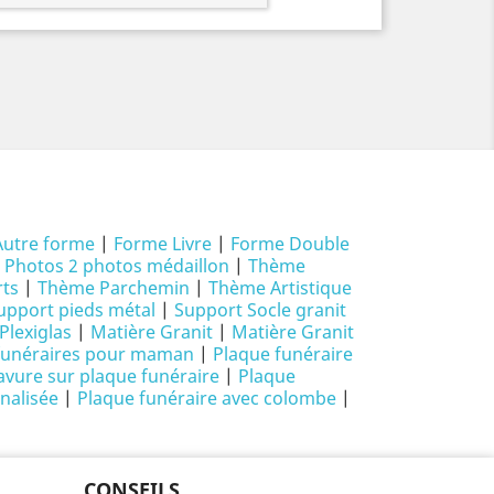
Autre forme
|
Forme Livre
|
Forme Double
|
Photos 2 photos médaillon
|
Thème
ts
|
Thème Parchemin
|
Thème Artistique
upport pieds métal
|
Support Socle granit
Plexiglas
|
Matière Granit
|
Matière Granit
funéraires pour maman
|
Plaque funéraire
avure sur plaque funéraire
|
Plaque
nalisée
|
Plaque funéraire avec colombe
|
CONSEILS