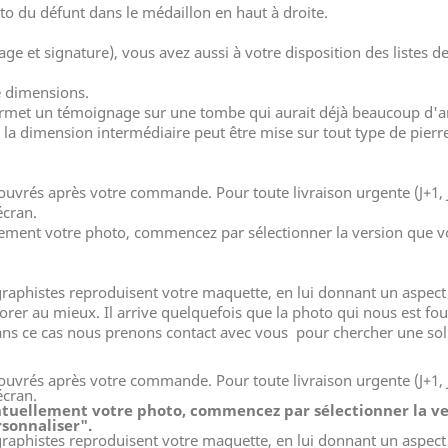
o du défunt dans le médaillon en haut à droite.
age et signature), vous avez aussi à votre disposition des listes
e dimensions.
rmet un témoignage sur une tombe qui aurait déjà beaucoup d'arti
la dimension intermédiaire peut être mise sur tout type de pierr
 ouvrés après votre commande. Pour toute livraison urgente (J+1, 
écran.
lement votre photo, commencez par sélectionner la version que v
aphistes reproduisent votre maquette, en lui donnant un aspect 
er au mieux. Il arrive quelquefois que la photo qui nous est four
 dans ce cas nous prenons contact avec vous pour chercher une sol
 ouvrés après votre commande. Pour toute livraison urgente (J+1, 
écran.
ntuellement votre photo, commencez par sélectionner la ve
rsonnaliser".
aphistes reproduisent votre maquette, en lui donnant un aspect 