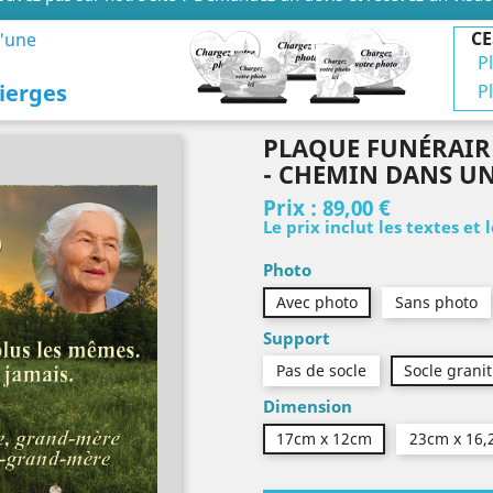
CE
d'une
P
ierges
P
PLAQUE FUNÉRAIR
- CHEMIN DANS U
Prix :
89,00 €
Le prix inclut les textes et 
Photo
Avec photo
Sans photo
Support
Pas de socle
Socle granit
Dimension
17cm x 12cm
23cm x 16