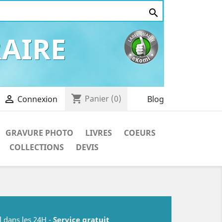

AIRE
shopping_cart

Panier
(0)
Blog
Connexion
GRAVURE PHOTO
LIVRES
COEURS
COLLECTIONS
DEVIS
l dans les 24H -
Service gratuit