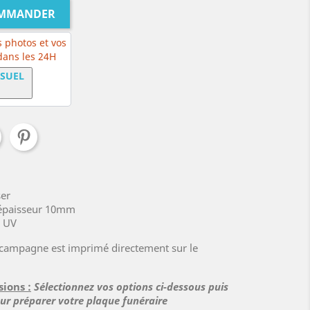
OMMANDER
 photos et vos
 dans les 24H
ISUEL
ser
, épaisseur 10mm
x UV
 campagne est imprimé directement sur le
sions :
Sélectionnez vos options ci-dessous puis
our préparer votre plaque funéraire