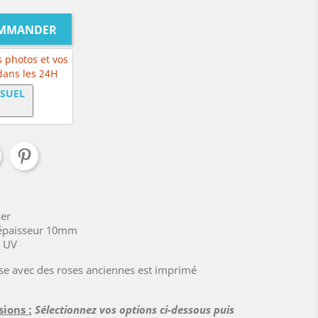
OMMANDER
 photos et vos
 dans les 24H
ISUEL
ser
, épaisseur 10mm
x UV
se avec des roses anciennes est imprimé
sions :
Sélectionnez vos options ci-dessous puis