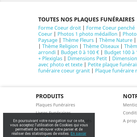
TOUTES NOS PLAQUES FUNÉRAIRES
Forme Coeur droit
|
Forme Coeur penché
Coeur
|
Photos 1 photo médaillon
|
Photo
Paysage
|
Thème Fleurs
|
Thème Nature
|
Thème Religion
|
Thème Oiseaux
|
Thème
arrondi
|
Budget 0 à 100 €
|
Budget 100 à 
+ Plexiglas
|
Dimensions Petit
|
Dimensio
avec photo et texte
|
Petite plaque funéra
funéraire coeur granit
|
Plaque funéraire
PRODUITS
NOTR
Plaques Funéraires
Mentio
Livres Funéraires
Conditi
Portraits Funéraires Gravés
A prop
En poursuivant votre navigation sur ce site,
vous acceptez l'utilisation de Cookies qui vous
Médaillons Funéraires
permettent de retrouver votre panier et de
réaliser des statistiques de visites.
En savoir
Prix discount