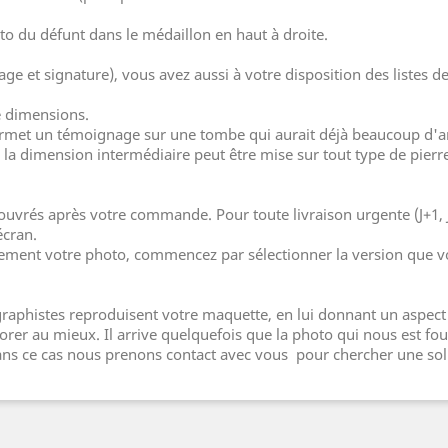
o du défunt dans le médaillon en haut à droite.
age et signature), vous avez aussi à votre disposition des listes
e dimensions.
rmet un témoignage sur une tombe qui aurait déjà beaucoup d'arti
la dimension intermédiaire peut être mise sur tout type de pierr
 ouvrés après votre commande. Pour toute livraison urgente (J+1, 
écran.
lement votre photo, commencez par sélectionner la version que v
aphistes reproduisent votre maquette, en lui donnant un aspect 
er au mieux. Il arrive quelquefois que la photo qui nous est four
 dans ce cas nous prenons contact avec vous pour chercher une sol