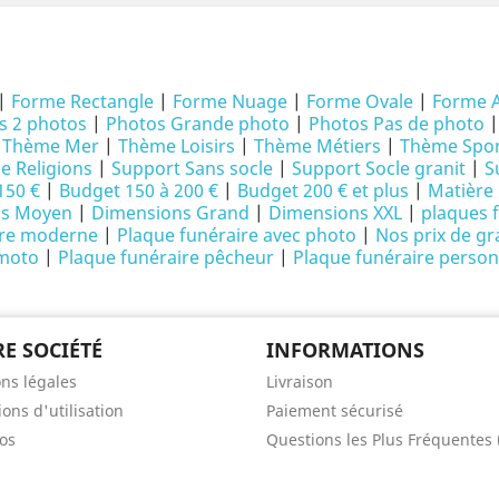
|
Forme Rectangle
|
Forme Nuage
|
Forme Ovale
|
Forme 
s 2 photos
|
Photos Grande photo
|
Photos Pas de photo
|
Thème Mer
|
Thème Loisirs
|
Thème Métiers
|
Thème Spor
 Religions
|
Support Sans socle
|
Support Socle granit
|
S
150 €
|
Budget 150 à 200 €
|
Budget 200 € et plus
|
Matière 
ns Moyen
|
Dimensions Grand
|
Dimensions XXL
|
plaques 
ire moderne
|
Plaque funéraire avec photo
|
Nos prix de gr
 moto
|
Plaque funéraire pêcheur
|
Plaque funéraire person
E SOCIÉTÉ
INFORMATIONS
ns légales
Livraison
ons d'utilisation
Paiement sécurisé
os
Questions les Plus Fréquentes