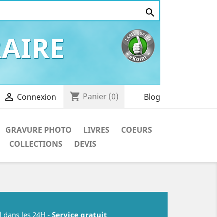

AIRE
shopping_cart

Panier
(0)
Blog
Connexion
GRAVURE PHOTO
LIVRES
COEURS
COLLECTIONS
DEVIS
l dans les 24H -
Service gratuit