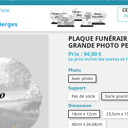
CE
d'une
P
ierges
PLAQUE FUNÉRAIR
GRANDE PHOTO P
Prix :
94,00 €
Le prix inclut les textes et 
Photo
Avec photo
Support
Pas de socle
Socle granit
Dimension
18cm x 12cm
23,5cm x 1
40cm x 26,68cm