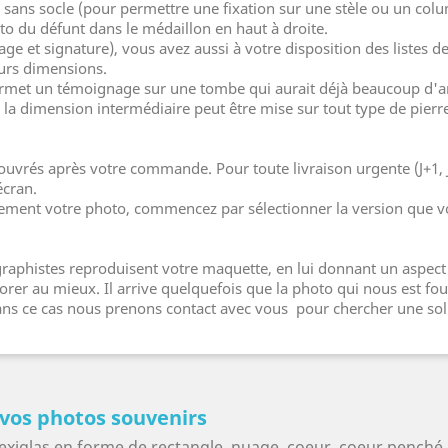
ou sans socle (pour permettre une fixation sur une stèle ou un co
o du défunt dans le médaillon en haut à droite.
age et signature), vous avez aussi à votre disposition des listes
urs dimensions.
rmet un témoignage sur une tombe qui aurait déjà beaucoup d'arti
la dimension intermédiaire peut être mise sur tout type de pierr
 ouvrés après votre commande. Pour toute livraison urgente (J+1, 
écran.
lement votre photo, commencez par sélectionner la version que v
aphistes reproduisent votre maquette, en lui donnant un aspect 
er au mieux. Il arrive quelquefois que la photo qui nous est four
 dans ce cas nous prenons contact avec vous pour chercher une sol
 vos photos souvenirs
exiglas en forme de rectangle, nuage, coeur, coeur penché