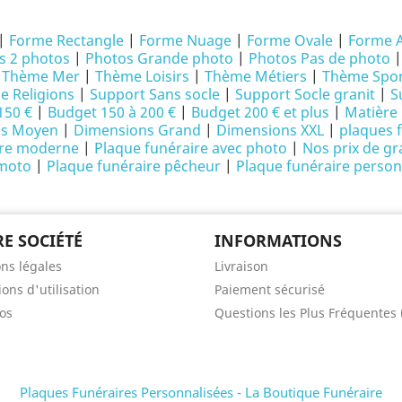
|
Forme Rectangle
|
Forme Nuage
|
Forme Ovale
|
Forme 
s 2 photos
|
Photos Grande photo
|
Photos Pas de photo
|
Thème Mer
|
Thème Loisirs
|
Thème Métiers
|
Thème Spor
 Religions
|
Support Sans socle
|
Support Socle granit
|
S
150 €
|
Budget 150 à 200 €
|
Budget 200 € et plus
|
Matière 
ns Moyen
|
Dimensions Grand
|
Dimensions XXL
|
plaques 
ire moderne
|
Plaque funéraire avec photo
|
Nos prix de gr
 moto
|
Plaque funéraire pêcheur
|
Plaque funéraire person
E SOCIÉTÉ
INFORMATIONS
ns légales
Livraison
ons d'utilisation
Paiement sécurisé
os
Questions les Plus Fréquentes
Plaques Funéraires Personnalisées - La Boutique Funéraire