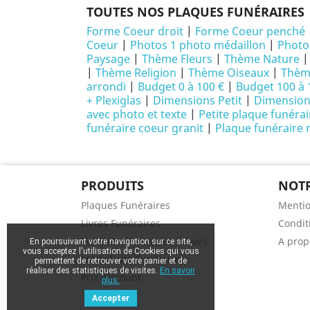
TOUTES NOS PLAQUES FUNÉRAIRES
Forme Coeur droit
|
Forme Coeur penché
Coeur
|
Photos 1 photo médaillon
|
Photo
Paysage
|
Thème Fleurs
|
Thème Nature
|
Thème Religion
|
Thème Oiseaux
|
Thème
arrondi
|
Budget 0 à 100 €
|
Budget 100 à 
+ Plexiglas
|
Dimensions Petit
|
Dimensio
avec photo et texte
|
Petite plaque funéra
funéraire coeur granit
|
Plaque funéraire
PRODUITS
NOTR
Plaques Funéraires
Mentio
Livres Funéraires
Conditi
Portraits Funéraires Gravés
A prop
En poursuivant votre navigation sur ce site,
vous acceptez l'utilisation de Cookies qui vous
Médaillons Funéraires
permettent de retrouver votre panier et de
réaliser des statistiques de visites.
En savoir
Prix discount
plus.
Accepter