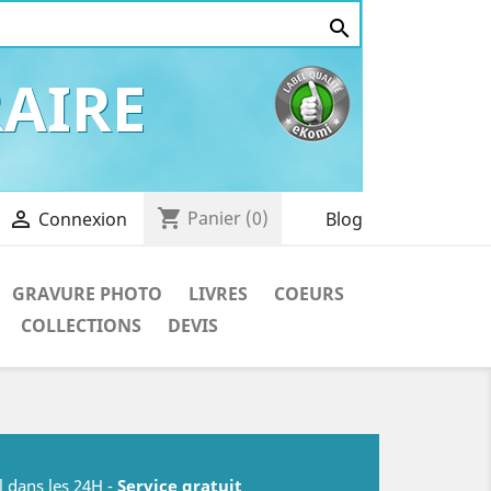

AIRE
shopping_cart

Panier
(0)
Blog
Connexion
GRAVURE PHOTO
LIVRES
COEURS
COLLECTIONS
DEVIS
l dans les 24H -
Service gratuit