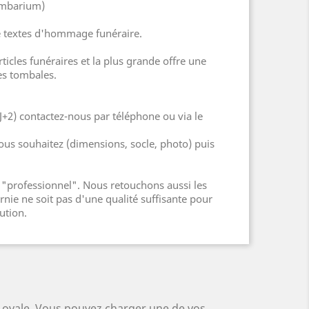
lumbarium)
 de textes d'hommage funéraire.
cles funéraires et la plus grande offre une
es tombales.
J+2) contactez-nous par téléphone ou via le
ous souhaitez (dimensions, socle, photo) puis
"professionnel". Nous retouchons aussi les
nie ne soit pas d'une qualité suffisante pour
ution.
, ovale. Vous pouvez charger une de vos