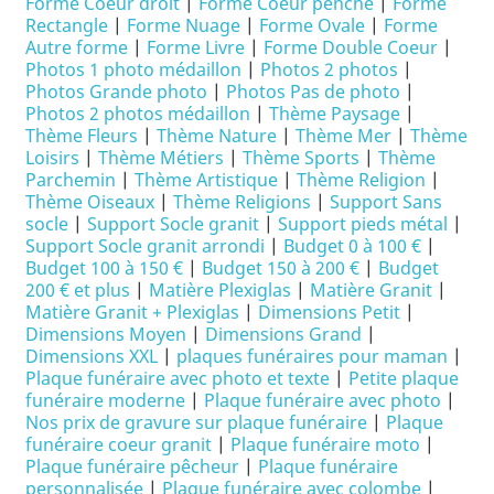
Forme Coeur droit
|
Forme Coeur penché
|
Forme
Rectangle
|
Forme Nuage
|
Forme Ovale
|
Forme
Autre forme
|
Forme Livre
|
Forme Double Coeur
|
Photos 1 photo médaillon
|
Photos 2 photos
|
Photos Grande photo
|
Photos Pas de photo
|
Photos 2 photos médaillon
|
Thème Paysage
|
Thème Fleurs
|
Thème Nature
|
Thème Mer
|
Thème
Loisirs
|
Thème Métiers
|
Thème Sports
|
Thème
Parchemin
|
Thème Artistique
|
Thème Religion
|
Thème Oiseaux
|
Thème Religions
|
Support Sans
socle
|
Support Socle granit
|
Support pieds métal
|
Support Socle granit arrondi
|
Budget 0 à 100 €
|
Budget 100 à 150 €
|
Budget 150 à 200 €
|
Budget
200 € et plus
|
Matière Plexiglas
|
Matière Granit
|
Matière Granit + Plexiglas
|
Dimensions Petit
|
Dimensions Moyen
|
Dimensions Grand
|
Dimensions XXL
|
plaques funéraires pour maman
|
Plaque funéraire avec photo et texte
|
Petite plaque
funéraire moderne
|
Plaque funéraire avec photo
|
Nos prix de gravure sur plaque funéraire
|
Plaque
funéraire coeur granit
|
Plaque funéraire moto
|
Plaque funéraire pêcheur
|
Plaque funéraire
personnalisée
|
Plaque funéraire avec colombe
|