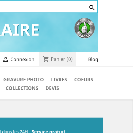

AIRE
shopping_cart

Panier
(0)
Blog
Connexion
GRAVURE PHOTO
LIVRES
COEURS
COLLECTIONS
DEVIS
l dans les 24H -
Service gratuit