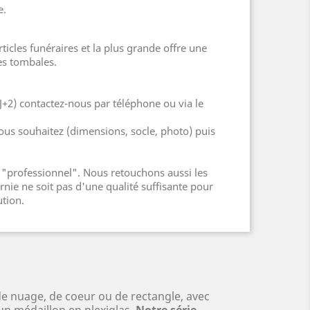
e.
cles funéraires et la plus grande offre une
es tombales.
J+2) contactez-nous par téléphone ou via le
ous souhaitez (dimensions, socle, photo) puis
"professionnel". Nous retouchons aussi les
nie ne soit pas d'une qualité suffisante pour
ution.
de nuage, de coeur ou de rectangle, avec
un médaillon en plexiglas.
Notre série