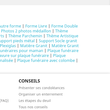
Autre forme
|
Forme Livre
|
Forme Double
|
Photos 2 photos médaillon
|
Thème
ts
|
Thème Parchemin
|
Thème Artistique
upport pieds métal
|
Support Socle granit
Plexiglas
|
Matière Granit
|
Matière Granit
funéraires pour maman
|
Plaque funéraire
avure sur plaque funéraire
|
Plaque
nalisée
|
Plaque funéraire avec colombe
|
CONSEILS
Présenter ses condoléances
Organiser un enterrement
 (FAQ)
Les étapes du deuil
Tous nos conseils