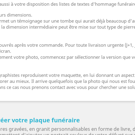
aussi à votre disposition des listes de textes d'hommage funérair
urs dimensions.
rmet un témoignage sur une tombe qui aurait déjà beaucoup d'arti
la dimension intermédiaire peut être mise sur tout type de pierr
 ouvrés après votre commande. Pour toute livraison urgente (J+1, 
écran.
lement votre photo, commencez par sélectionner la version que v
aphistes reproduisent votre maquette, en lui donnant un aspect 
er au mieux. Il arrive quelquefois que la photo qui nous est four
 dans ce cas nous prenons contact avec vous pour chercher une sol
éer votre plaque funéraire
es gravées, en granit personnalisables en forme de livre, 
rmettent d'ajouter un portrait couleur de votre défunt sur 