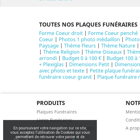
TOUTES NOS PLAQUES FUNÉRAIRES
Forme Coeur droit
|
Forme Coeur penché
Coeur
|
Photos 1 photo médaillon
|
Photo
Paysage
|
Thème Fleurs
|
Thème Nature
|
Thème Religion
|
Thème Oiseaux
|
Thème
arrondi
|
Budget 0 à 100 €
|
Budget 100 à 
+ Plexiglas
|
Dimensions Petit
|
Dimensio
avec photo et texte
|
Petite plaque funéra
funéraire coeur granit
|
Plaque funéraire
PRODUITS
NOTR
Plaques Funéraires
Mentio
Livres Funéraires
Conditi
Portraits Funéraires Gravés
A prop
En poursuivant votre navigation sur ce site,
vous acceptez l'utilisation de Cookies qui vous
Médaillons Funéraires
permettent de retrouver votre panier et de