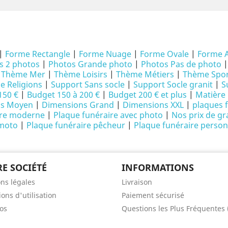
|
Forme Rectangle
|
Forme Nuage
|
Forme Ovale
|
Forme 
s 2 photos
|
Photos Grande photo
|
Photos Pas de photo
|
Thème Mer
|
Thème Loisirs
|
Thème Métiers
|
Thème Spor
 Religions
|
Support Sans socle
|
Support Socle granit
|
S
150 €
|
Budget 150 à 200 €
|
Budget 200 € et plus
|
Matière 
ns Moyen
|
Dimensions Grand
|
Dimensions XXL
|
plaques 
ire moderne
|
Plaque funéraire avec photo
|
Nos prix de gr
 moto
|
Plaque funéraire pêcheur
|
Plaque funéraire person
E SOCIÉTÉ
INFORMATIONS
ns légales
Livraison
ons d'utilisation
Paiement sécurisé
os
Questions les Plus Fréquentes