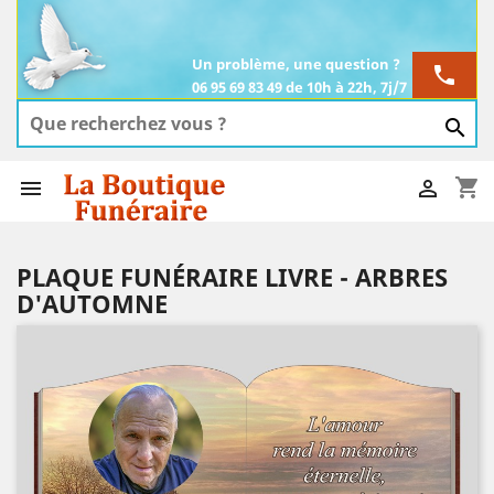
Un problème, une question ?
phone
06 95 69 83 49 de 10h à 22h, 7j/7

shopping_cart


PLAQUE FUNÉRAIRE LIVRE - ARBRES
D'AUTOMNE