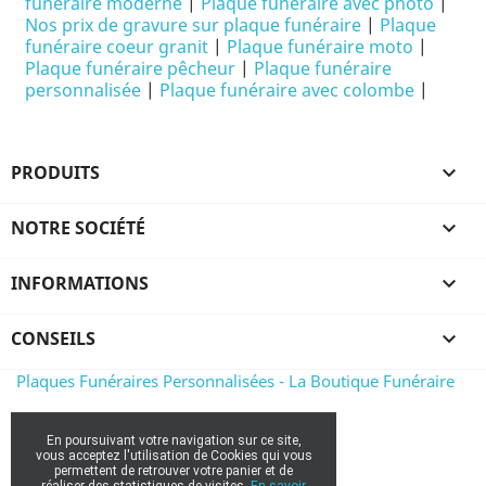
funéraire moderne
|
Plaque funéraire avec photo
|
Nos prix de gravure sur plaque funéraire
|
Plaque
funéraire coeur granit
|
Plaque funéraire moto
|
Plaque funéraire pêcheur
|
Plaque funéraire
personnalisée
|
Plaque funéraire avec colombe
|
PRODUITS

NOTRE SOCIÉTÉ

INFORMATIONS

CONSEILS

Plaques Funéraires Personnalisées - La Boutique Funéraire
En poursuivant votre navigation sur ce site,
vous acceptez l'utilisation de Cookies qui vous
permettent de retrouver votre panier et de