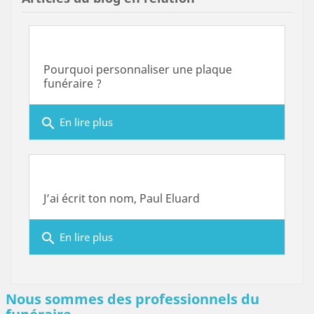
Pourquoi personnaliser une plaque
funéraire ?
search
En lire plus
J’ai écrit ton nom, Paul Eluard
search
En lire plus
Nous sommes des professionnels du