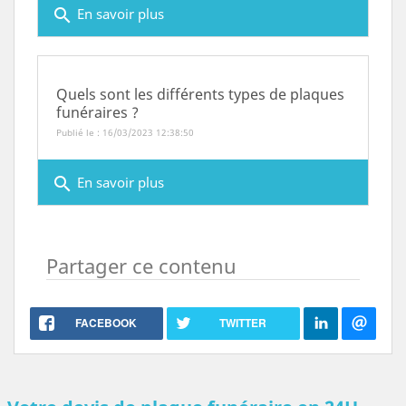
search
En savoir plus
Quels sont les différents types de plaques
funéraires ?
Publié le : 16/03/2023 12:38:50
search
En savoir plus
Partager ce contenu
FACEBOOK
TWITTER