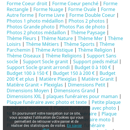
Forme Coeur droit
|
Forme Coeur penché
|
Forme
Rectangle
|
Forme Nuage
|
Forme Ovale
|
Forme
Autre forme
|
Forme Livre
|
Forme Double Coeur
|
Photos 1 photo médaillon
|
Photos 2 photos
|
Photos Grande photo
|
Photos Pas de photo
|
Photos 2 photos médaillon
|
Thème Paysage
|
Thème Fleurs
|
Thème Nature
|
Thème Mer
|
Thème
Loisirs
|
Thème Métiers
|
Thème Sports
|
Thème
Parchemin
|
Thème Artistique
|
Thème Religion
|
Thème Oiseaux
|
Thème Religions
|
Support Sans
socle
|
Support Socle granit
|
Support pieds métal
|
Support Socle granit arrondi
|
Budget 0 à 100 €
|
Budget 100 à 150 €
|
Budget 150 à 200 €
|
Budget
200 € et plus
|
Matière Plexiglas
|
Matière Granit
|
Matière Granit + Plexiglas
|
Dimensions Petit
|
Dimensions Moyen
|
Dimensions Grand
|
Dimensions XXL
|
plaques funéraires pour maman
|
Plaque funéraire avec photo et texte
|
Petite plaque
funéraire moderne
|
Plaque funéraire avec photo
|
Nos prix de gravure sur plaque funéraire
|
Plaque
En poursuivant votre navigation sur ce site,
vous acceptez l'utilisation de Cookies qui vous
funéraire coeur granit
|
Plaque funéraire moto
|
permettent de retrouver votre panier et de
Plaque funéraire pêcheur
|
Plaque funéraire
réaliser des statistiques de visites.
En savoir
plus.