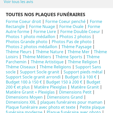
Voir tous les avis
TOUTES NOS PLAQUES FUNÉRAIRES
Forme Coeur droit
|
Forme Coeur penché
|
Forme
Rectangle
|
Forme Nuage
|
Forme Ovale
|
Forme
Autre forme
|
Forme Livre
|
Forme Double Coeur
|
Photos 1 photo médaillon
|
Photos 2 photos
|
Photos Grande photo
|
Photos Pas de photo
|
Photos 2 photos médaillon
|
Thème Paysage
|
Thème Fleurs
|
Thème Nature
|
Thème Mer
|
Thème
Loisirs
|
Thème Métiers
|
Thème Sports
|
Thème
Parchemin
|
Thème Artistique
|
Thème Religion
|
Thème Oiseaux
|
Thème Religions
|
Support Sans
socle
|
Support Socle granit
|
Support pieds métal
|
Support Socle granit arrondi
|
Budget 0 à 100 €
|
Budget 100 à 150 €
|
Budget 150 à 200 €
|
Budget
200 € et plus
|
Matière Plexiglas
|
Matière Granit
|
Matière Granit + Plexiglas
|
Dimensions Petit
|
Dimensions Moyen
|
Dimensions Grand
|
Dimensions XXL
|
plaques funéraires pour maman
|
Plaque funéraire avec photo et texte
|
Petite plaque
funéraire moderne
|
Plaque funéraire avec photo
|