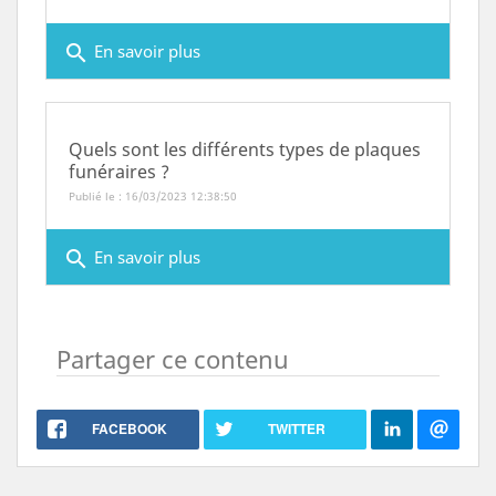
search
En savoir plus
Quels sont les différents types de plaques
funéraires ?
Publié le : 16/03/2023 12:38:50
search
En savoir plus
Partager ce contenu
FACEBOOK
TWITTER