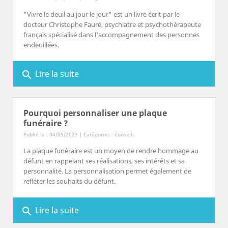
"Vivre le deuil au jour le jour" est un livre écrit par le
docteur Christophe Fauré, psychiatre et psychothérapeute
français spécialisé dans l'accompagnement des personnes
endeuillées.
Lire la suite
search
Pourquoi personnaliser une plaque
funéraire ?
Publié le : 04/05/2023 | Catégories :
Conseils
La plaque funéraire est un moyen de rendre hommage au
défunt en rappelant ses réalisations, ses intérêts et sa
personnalité. La personnalisation permet également de
refléter les souhaits du défunt.
Lire la suite
search