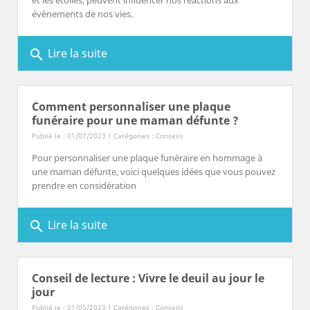
et les étoiles, peuvent influencer nos réactions aux
évènements de nos vies.
Lire la suite
search
Comment personnaliser une plaque
funéraire pour une maman défunte ?
Publié le : 01/07/2023 | Catégories :
Conseils
Pour personnaliser une plaque funéraire en hommage à
une maman défunte, voici quelques idées que vous pouvez
prendre en considération
Lire la suite
search
Conseil de lecture : Vivre le deuil au jour le
jour
Publié le : 31/05/2023 | Catégories :
Conseils